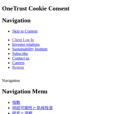
OneTrust Cookie Consent
Navigation
Skip to Content
Client Log In
Investor relations
Sustainability Institute
Subscribe
Contact us
Careers
Region
Navigation
Navigation Menu
指数
持続可能性と気候投資
研究と洞察