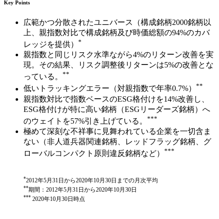
Key Points
広範かつ分散されたユニバース（構成銘柄2000銘柄以
上、親指数対比で構成銘柄及び時価総額の94%のカバ
*
レッジを提供）
親指数と同じリスク水準ながら4%のリターン改善を実
現。その結果、リスク調整後リターンは5%の改善とな
**
っている。
**
低いトラッキングエラー（対親指数で年率0.7%）
親指数対比で指数ベースのESG格付けを14%改善し、
ESG格付けが特に高い銘柄（ESGリーダーズ銘柄）へ
***
のウェイトを57%引き上げている。
極めて深刻な不祥事に見舞われている企業を一切含ま
ない（非人道兵器関連銘柄、レッドフラッグ銘柄、グ
***
ローバルコンパクト原則違反銘柄など）
*
2012年5月31日から2020年10月30日までの月次平均
**
期間：2012年5月31日から2020年10月30日
***
2020年10月30日時点