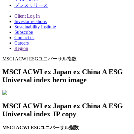
プレスリリース
Client Log In
Investor relations
Sustainability Institute
Subscribe
Contact us
Careers
Region
MSCI ACWI ESGユニバーサル指数
MSCI ACWI ex Japan ex China A ESG
Universal index hero image
MSCI ACWI ex Japan ex China A ESG
Universal index JP copy
MSCI ACWI ESGユニバーサル指数