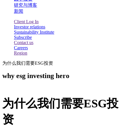
研究与博客
新闻
Client Log In
Investor relations
Sustainability Institute
Subscribe
Contact us
Careers
Region
为什么我们需要ESG投资
why esg investing hero
为什么我们需要ESG投
资