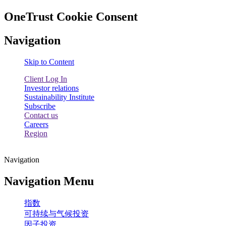
OneTrust Cookie Consent
Navigation
Skip to Content
Client Log In
Investor relations
Sustainability Institute
Subscribe
Contact us
Careers
Region
Navigation
Navigation Menu
指数
可持续与气候投资
因子投资