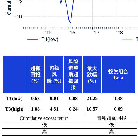
风险
超额
调整
超额
最大
投资组合
风
后超
回报
跌幅
Beta
(%)
险 (%)
额回
(%)
报
T1(low)
0.68
9.01
0.08
21.25
1.38
T3(high)
1.08
4.51
0.24
10.57
0.69
Cumulative excess return
累积超额回报
低
低
高
高