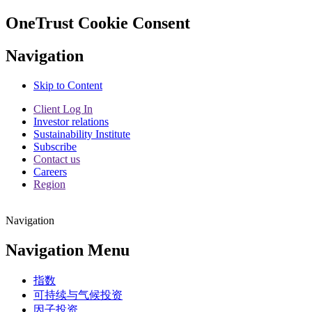
OneTrust Cookie Consent
Navigation
Skip to Content
Client Log In
Investor relations
Sustainability Institute
Subscribe
Contact us
Careers
Region
Navigation
Navigation Menu
指数
可持续与气候投资
因子投资