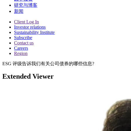
研究与博客
新闻
Client Log In
Investor relations
Sustainability Institute
Subscribe
Contact us
Careers
Region
ESG 评级告诉我们有关公司债券的哪些信息?
Extended Viewer