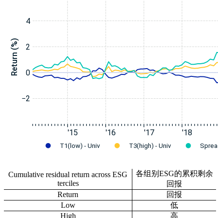
各组别ESG的累积剩余
Cumulative residual return across ESG
terciles
回报
Return
回报
Low
低
High
高