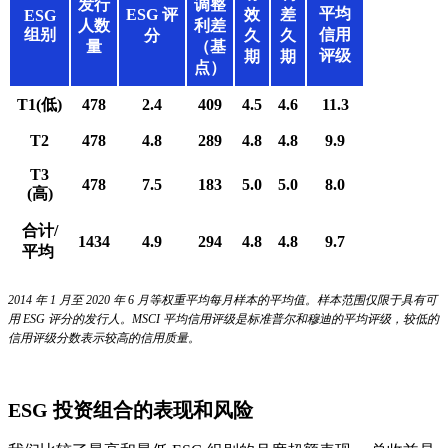
发行
调整
平均
ESG 评
效
差
ESG
人数
利差
组别
信用
分
久
久
量
（基
评级
期
期
点）
T1(低)
478
2.4
409
4.5
4.6
11.3
T2
478
4.8
289
4.8
4.8
9.9
T3
478
7.5
183
5.0
5.0
8.0
(高)
合计/
1434
4.9
294
4.8
4.8
9.7
平均
2014 年 1 月至 2020 年 6 月等权重平均每月样本的平均值。样本范围仅限于具有可
用 ESG 评分的发行人。MSCI 平均信用评级是标准普尔和穆迪的平均评级，较低的
信用评级分数表示较高的信用质量。
ESG 投资组合的表现和风险