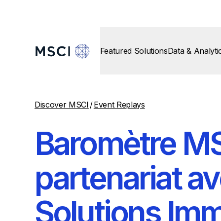
Featured Solutions
Data & Analyti
Discover MSCI
/
Event Replays
Baromètre MS
partenariat a
Solutions Imm