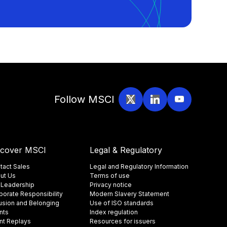
Follow MSCI
scover MSCI
Legal & Regulatory
tact Sales
Legal and Regulatory Information
ut Us
Terms of use
 Leadership
Privacy notice
porate Responsibility
Modern Slavery Statement
lusion and Belonging
Use of ISO standards
nts
Index regulation
nt Replays
Resources for issuers