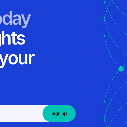
oday
ghts
 your
Sign up