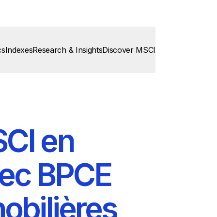
cs
Indexes
Research & Insights
Discover MSCI
CI en
vec BPCE
obilières