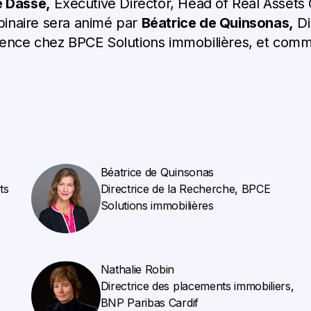
e Dassé,
Executive Director, Head of Real Assets 
binaire sera animé par
Béatrice de Quinsonas,
Di
gence
chez
BPCE Solutions immobilières,
et comme
Béatrice de Quinsonas
ts
Directrice de la Recherche, BPCE
Solutions immobilières
Nathalie Robin
Directrice des placements immobiliers,
BNP Paribas Cardif