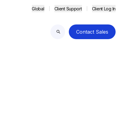
Global
Client Support
Client Log In
Contact Sales
Search