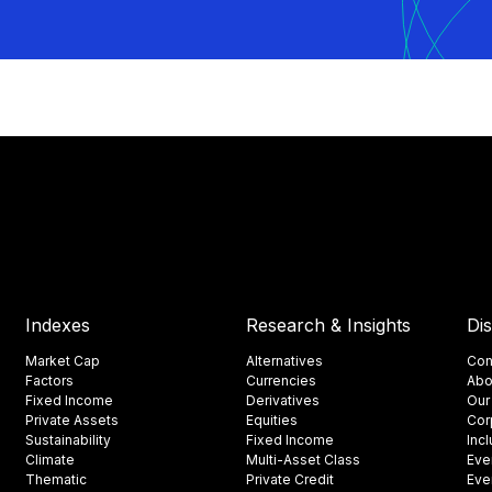
Indexes
Research & Insights
Di
Market Cap
Alternatives
Con
Factors
Currencies
Abo
Fixed Income
Derivatives
Our
Private Assets
Equities
Cor
Sustainability
Fixed Income
Inc
Climate
Multi-Asset Class
Eve
Thematic
Private Credit
Eve