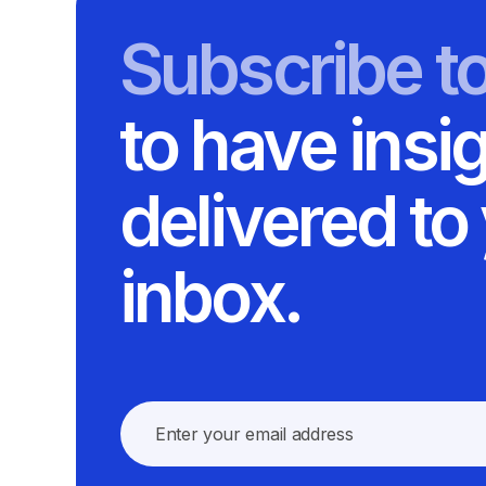
Subscribe t
to have insi
delivered to
inbox.