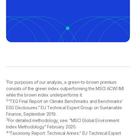
1
For purposes of our analysis, a green-to-brown premium
consists of the green index outperforming the MSCI ACWI IMI
while the brown index underperforms it.
2
“TEG Final Report on Climate Benchmarks and Benchmarks’
ESG Disclosures.” EU Technical Expert Group on Sustainable
Finance, September 2019.
3
For detailed methodology, see: “MSCI Global Environment
Index Methodology.” February 2020.
4
“Taxonomy Report: Technical Annex.” EU Technical Expert