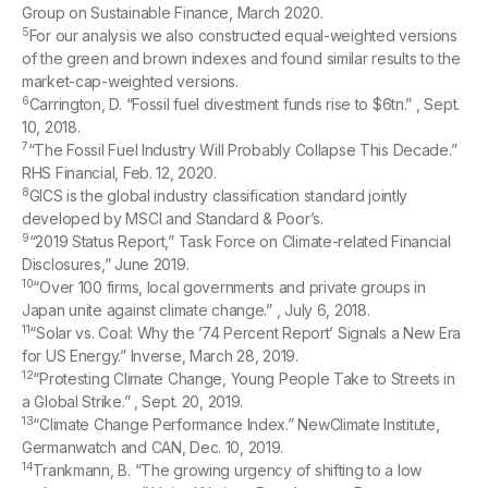
Group on Sustainable Finance, March 2020.
5
For our analysis we also constructed equal-weighted versions
of the green and brown indexes and found similar results to the
market-cap-weighted versions.
6
Carrington, D. “Fossil fuel divestment funds rise to $6tn.”
, Sept.
10, 2018.
7
“The Fossil Fuel Industry Will Probably Collapse This Decade.”
RHS Financial, Feb. 12, 2020.
8
GICS is the global industry classification standard jointly
developed by MSCI and Standard & Poor’s.
9
“2019 Status Report,” Task Force on Climate-related Financial
Disclosures,” June 2019.
10
“Over 100 firms, local governments and private groups in
Japan unite against climate change.”
, July 6, 2018.
11
“Solar vs. Coal: Why the ’74 Percent Report’ Signals a New Era
for US Energy.” Inverse, March 28, 2019.
12
“Protesting Climate Change, Young People Take to Streets in
a Global Strike.”
, Sept. 20, 2019.
13
“Climate Change Performance Index.” NewClimate Institute,
Germanwatch and CAN, Dec. 10, 2019.
14
Trankmann, B. “The growing urgency of shifting to a low